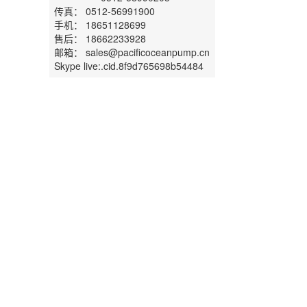
传真： 0512-56991900
手机： 18651128699
售后： 18662233928
邮箱： sales@pacificoceanpump.cn
Skype live:.cid.8f9d765698b54484