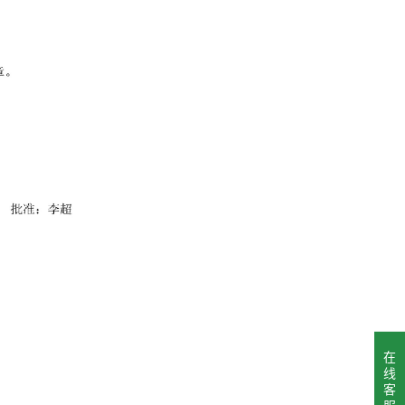
在
线
客