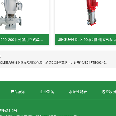
JIEGUAN CISG200-200系列船用立式单级管道离心泵
JIEGUAN DL-X 90系列船用立式
知
-CM磁力联轴器多级船用离心泵，通过CCS型式认可，证书号JS24PTB00346。
产品展示
企业新闻
水泵性能表
选型数据
杆路1-2号