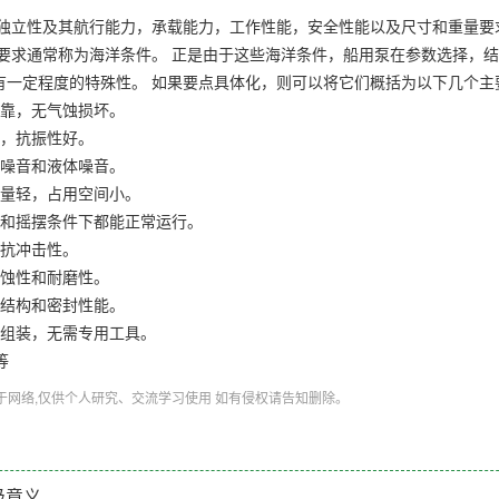
独立性及其航行能力，承载能力，工作性能，安全性能以及尺寸和重量要
殊要求通常称为海洋条件。 正是由于这些海洋条件，船用泵在参数选择，
有一定程度的特殊性。 如果要点具体化，则可以将它们概括为以下几个主
可靠，无气蚀损坏。
小，抗振性好。
械噪音和液体噪音。
重量轻，占用空间小。
斜和摇摆条件下都能正常运行。
的抗冲击性。
腐蚀性和耐磨性。
封结构和密封性能。
和组装，无需专用工具。
等
于网络,仅供个人研究、交流学习使用 如有侵权请告知删除。
级意义