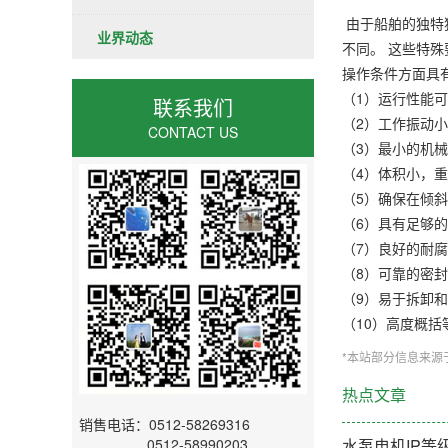
由于船舶的独特
业界动态
不同。 这些特
操作条件方面具
（1）运行性能
联系我们
（2）工作振动
CONTACT US
（3）最小的机
（4）体积小，
（5）确保在倾
（6）具有足够
（7）良好的耐
（8）可靠的密
（9）易于拆卸
（10）高度概括
*本站部分信息来源
热点文章
销售电话：0512-58269316
0512-58990203
水泵电机IP等