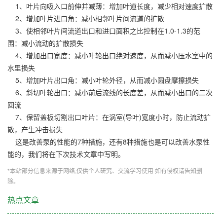
1、叶片向吸入口前伸并减薄：增加叶道长度，减少相对速度扩散
2、增加叶片进口角：减小相邻叶片间流道的扩散
3、使相邻叶片间流道出口和进口面积之比控制在1.0-1.3的范
围：减小流动的扩散损失
4、增加出口宽度：减小叶轮出口绝对速度，从而减小压水室中的
水里损失
5、增加叶片出口角：减小叶轮外径，从而减小圆盘摩擦损失
6、斜切叶轮出口：减小前后流线的长度差，从而减小出口的二次
回流
7、保留盖板切割出口叶片：在涡室(导叶)宽度小时，防止流动扩
散，产生冲击损失
这是改善泵的性能的7种措施，还有8种措施也是可以改善水泵性
能的，我们将在下次技术文章中写明。
*本站部分信息来源于网络,仅供个人研究、交流学习使用 如有侵权请告知删
除。
热点文章